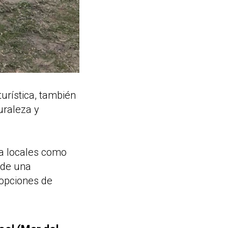
urística, también
uraleza y
ra locales como
sde una
 opciones de