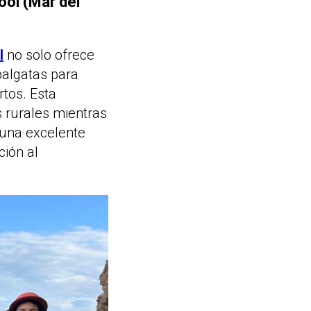
ool (Mar del
l
no solo ofrece
balgatas para
tos. Esta
s rurales mientras
 una excelente
ción al