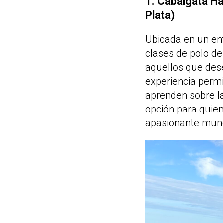
1. Cabalgata Ha
Plata)
Ubicada en un ent
clases de polo de
aquellos que dese
experiencia permi
aprenden sobre la
opción para quien
apasionante mund