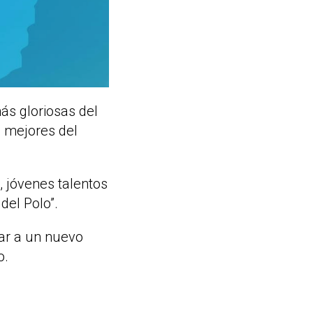
ás gloriosas del
s mejores del
, jóvenes talentos
del Polo”.
ar a un nuevo
o.