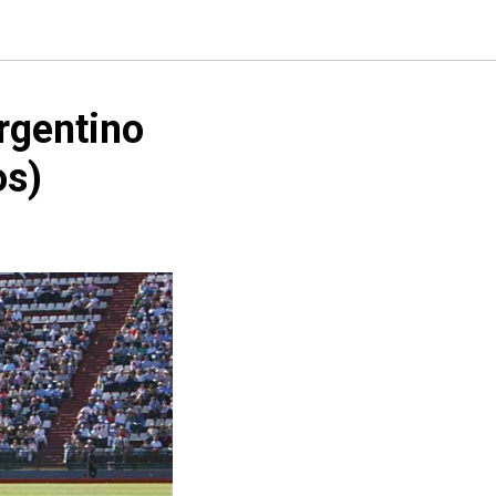
rgentino
os)