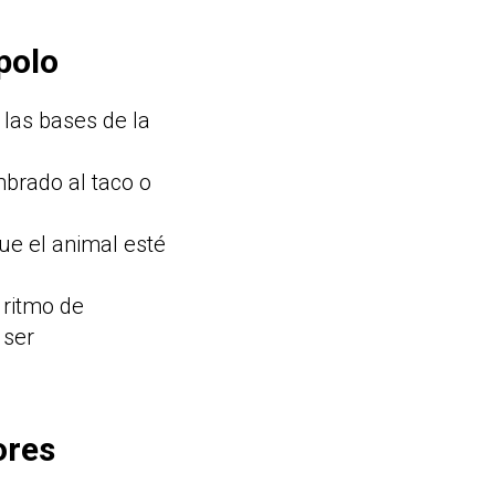
polo
r las bases de la
mbrado al taco o
que el animal esté
.
 ritmo de
 ser
ores