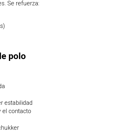
es. Se refuerza:
s)
de polo
da
r estabilidad
 el contacto
 chukker