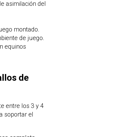
e asimilación del
 luego montado.
mbiente de juego.
en equinos
llos de
 entre los 3 y 4
a soportar el