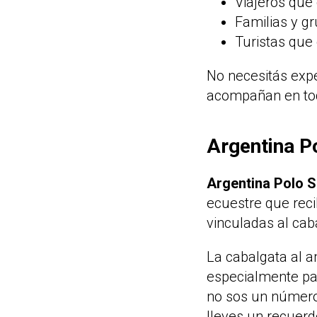
Viajeros que
Familias y g
Turistas que 
No necesitás expe
acompañan en tod
Argentina Po
Argentina Polo 
ecuestre que reci
vinculadas al caba
La cabalgata al a
especialmente par
no sos un número:
lleves un recuerd