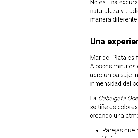
No es una excursi
naturaleza y tra
manera diferente
Una experien
Mar del Plata es 
A pocos minutos d
abre un paisaje i
inmensidad del o
La
Cabalgata Oce
se tiñe de colore
creando una atmós
Parejas que 