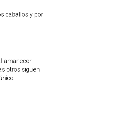
s caballos y por
 al amanecer
as otros siguen
único: